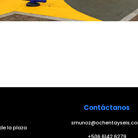
Contáctanos
smunoz@ochentayseis.c
de la plaza
+506 6142 6279