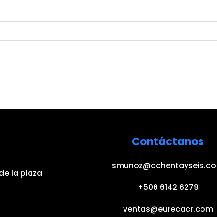
Contáctanos
smunoz@ochentayseis.c
de la plaza
+506 6142 6279
ventas@eurecacr.com