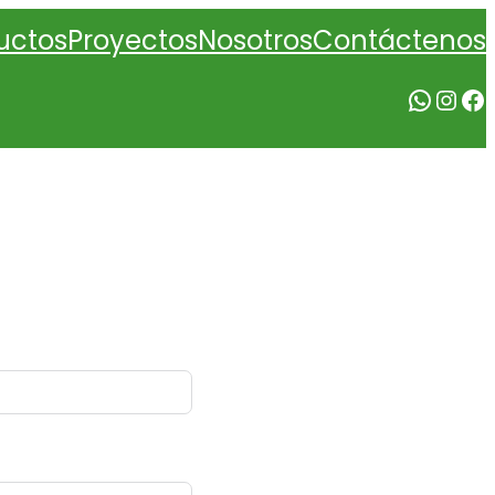
Nosotros
uctos
Proyectos
Contáctenos
WhatsApp
Instagram
Facebook
TE