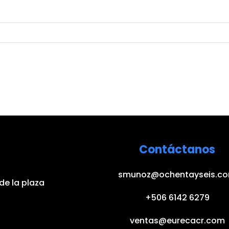
Contáctanos
smunoz@ochentayseis.c
de la plaza
+506 6142 6279
ventas@eurecacr.com