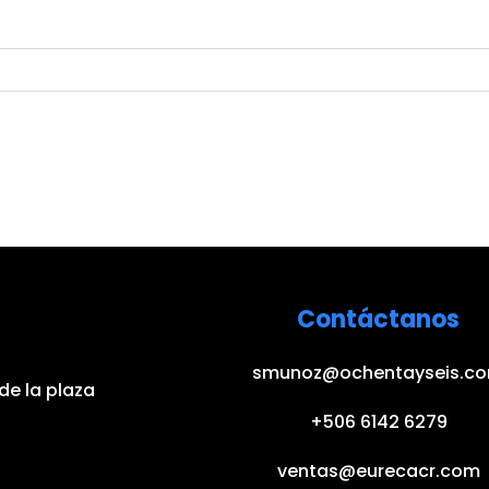
Contáctanos
smunoz@ochentayseis.c
de la plaza
+506 6142 6279
ventas@eurecacr.com