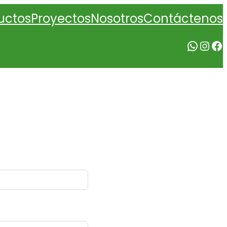
Nosotros
uctos
Proyectos
Contáctenos
WhatsApp
Instagram
Facebook
D