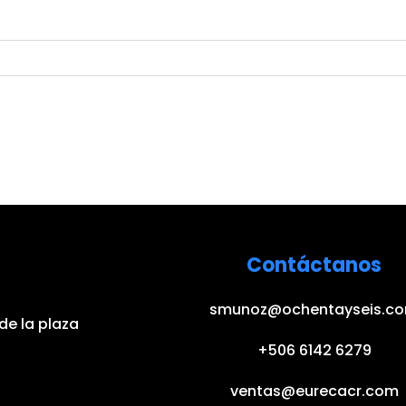
Contáctanos
smunoz@ochentayseis.c
de la plaza
+506 6142 6279
ventas@eurecacr.com