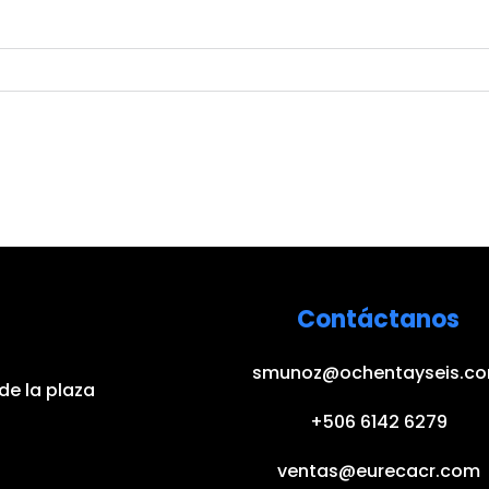
Contáctanos
smunoz@ochentayseis.c
de la plaza
+506 6142 6279
ventas@eurecacr.com